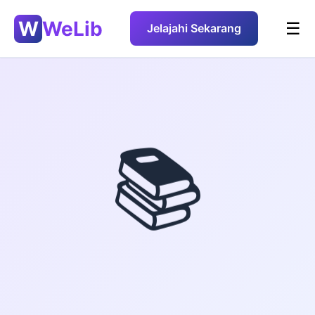
W
WeLib
☰
Jelajahi Sekarang
📚