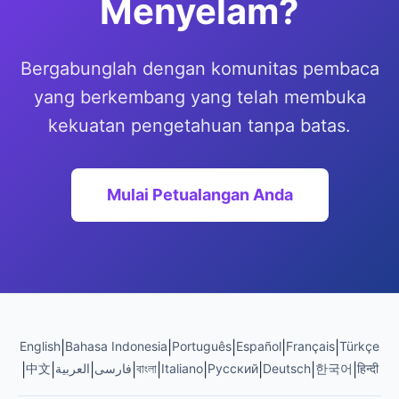
Menyelam?
Bergabunglah dengan komunitas pembaca
yang berkembang yang telah membuka
kekuatan pengetahuan tanpa batas.
Mulai Petualangan Anda
English
|
Bahasa Indonesia
|
Português
|
Español
|
Français
|
Türkçe
|
中文
|
العربية
|
فارسی
|
বাংলা
|
Italiano
|
Русский
|
Deutsch
|
한국어
|
हिन्दी