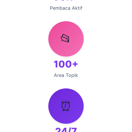
Pembaca Aktif
📂
100+
Area Topik
⏰
24/7