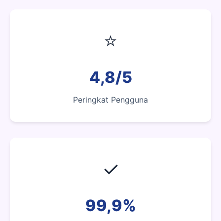
⭐
4,8/5
Peringkat Pengguna
✓
99,9%