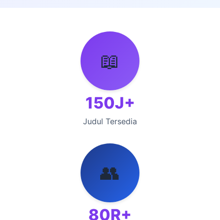
📖
150J+
Judul Tersedia
👥
80R+