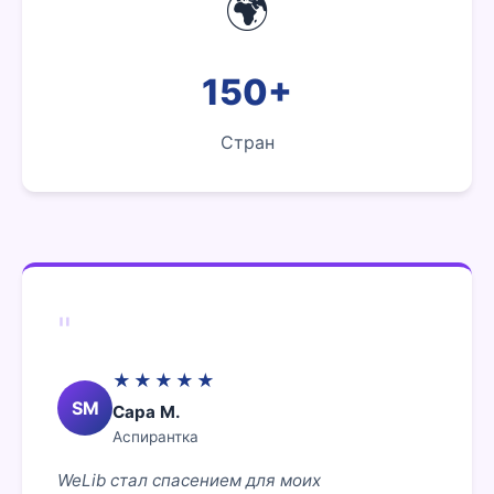
🌍
150+
Стран
"
★★★★★
SM
Сара М.
Аспирантка
WeLib стал спасением для моих