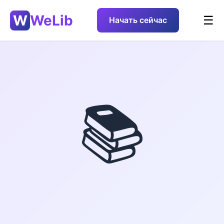
W
WeLib
☰
Начать сейчас
📚